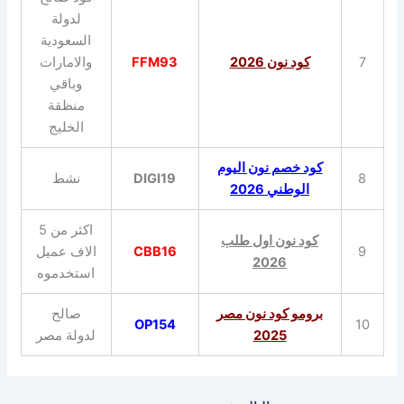
لدولة
السعودية
7
كود نون 2026
FFM93
والامارات
وباقي
منظقة
الخليج
كود خصم نون اليوم
8
DIGI19
نشط
الوطني 2026
اكثر من 5
كود نون اول طلب
9
CBB16
الاف عميل
2026
استخدموه
برومو كود نون مصر
صالح
OP154
10
2025
لدولة مصر