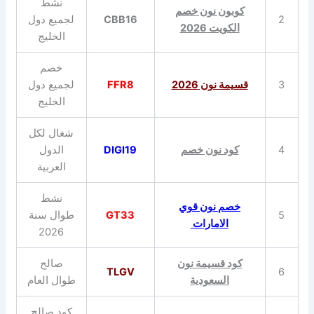
نشط
كوبون نون خصم
2
CBB16
لجميع دول
الكويت 2026
الخليج
خصم
3
قسيمة نون 2026
FFR8
لجميع دول
الخليج
شغال لكل
4
كود نون خصم
DIGI19
الدول
العربية
نشط
خصم نون قوي
5
GT33
طوال سنة
الامارات
2026
كود قسيمة نون
صالح
TLGV
6
السعودية
طوال العام
كود صالح